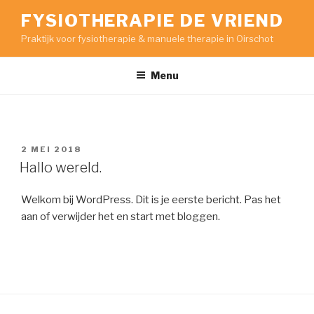
Ga
FYSIOTHERAPIE DE VRIEND
naar
Praktijk voor fysiotherapie & manuele therapie in Oirschot
de
inhoud
Menu
GEPLAATST
2 MEI 2018
OP
Hallo wereld.
Welkom bij WordPress. Dit is je eerste bericht. Pas het
aan of verwijder het en start met bloggen.