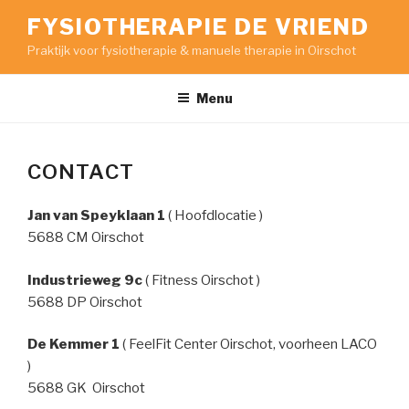
Ga
FYSIOTHERAPIE DE VRIEND
naar
Praktijk voor fysiotherapie & manuele therapie in Oirschot
de
inhoud
Menu
CONTACT
Jan van Speyklaan 1
( Hoofdlocatie )
5688 CM Oirschot
Industrieweg 9c
( Fitness Oirschot )
5688 DP Oirschot
De Kemmer 1
( FeelFit Center Oirschot, voorheen LACO
)
5688 GK Oirschot