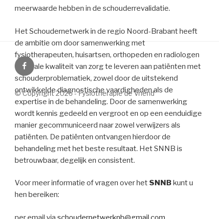
meerwaarde hebben in de schouderrevalidatie.
Het Schoudernetwerk in de regio Noord-Brabant heeft
de ambitie om door samenwerking met
fysiotherapeuten, huisartsen, orthopeden en radiologen
Facebook
optimale kwaliteit van zorg te leveren aan patiënten met
schouderproblematiek, zowel door de uitstekend
ontwikkelde diagnostische vaardigheden als de
© Copyright 2026 - Fysiotherapie de Vriend
expertise in de behandeling. Door de samenwerking
wordt kennis gedeeld en vergroot en op een eenduidige
manier gecommuniceerd naar zowel verwijzers als
patiënten. De patiënten ontvangen hierdoor de
behandeling met het beste resultaat. Het SNNB is
betrouwbaar, degelijk en consistent.
Voor meer informatie of vragen over het
SNNB
kunt u
hen bereiken:
per email via
schoudernetwerknb@gmail.com